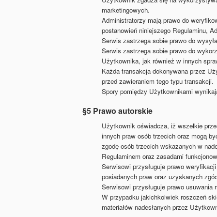
marketingowych.
Administratorzy mają prawo do weryfik
postanowień niniejszego Regulaminu, Adm
Serwis zastrzega sobie prawo do wysył
Serwis zastrzega sobie prawo do wykorz
Użytkownika, jak również w innych spr
Każda transakcja dokonywana przez Uży
przed zawieraniem tego typu transakcji.
Spory pomiędzy Użytkownikami wynikając
§5 Prawo autorskie
Użytkownik oświadcza, iż wszelkie prze
innych praw osób trzecich oraz mogą by
zgodę osób trzecich wskazanych w nades
Regulaminem oraz zasadami funkcjonow
Serwisowi przysługuje prawo weryfikacj
posiadanych praw oraz uzyskanych zgód
Serwisowi przysługuje prawo usuwania 
W przypadku jakichkolwiek roszczeń ski
materiałów nadesłanych przez Użytkownik