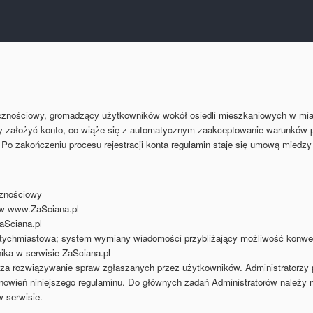
ecznościowy, gromadzący użytkowników wokół osiedli mieszkaniowych w mia
ży założyć konto, co wiąże się z automatycznym zaakceptowanie warunków p
a. Po zakończeniu procesu rejestracji konta regulamin staje się umową miedz
cznościowy
ew www.ZaSciana.pl
aSciana.pl
atychmiastowa; system wymiany wiadomości przybliżający możliwość konwer
nika w serwisie ZaSciana.pl
za rozwiązywanie spraw zgłaszanych przez użytkowników. Administratorzy peł
anowień niniejszego regulaminu. Do głównych zadań Administratorów należy 
 serwisie.