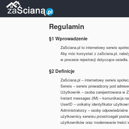
Regulamin
§1 Wprowadzenie
ZaSciana.pl to internetowy serwis społ
Aby móc korzystać z zaSciana.pl, nale
w procesie rejestracji dotyczące osiedl
§2 Definicje
ZaSciana.pl – internetowy serwis społe
Serwis – serwis prowadzony pod adres
Użytkownik – osoba zarejestrowana w Z
Instant messages (IM) – komunikacja n
UserID – unikalny identyfikator użytkow
Administratorzy – osoby odpowiedzialne 
użytkownicy serwisu przestrzegali post
użytkowników oraz moderowanie treści w