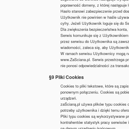
poprawność domeny, z której następuje 
Hasło stanowi zabezpieczenie przed do
Użytkownik nie powinien w haśle używać
cyfry. Jeżeli Użytkownik loguje się do 
Dla zwiększenia bezpieczeństwa konta,
Serwis komunikuje się z Użytkownikiem
przez serwisu do Użytkownika są zawsze
wiadomości, zaleca się, aby Użytkownik 
W ramach serwisu Użytkownicy mogą naby
www.ZaSciana.pl. Serwis przestrzega p
nie ponosi odpowiedzialności za transa
§9 Pliki Cookies
Cookies to pliki tekstowe, które są za
ponownym połączeniu. Cookies są pobier
urządzeń.
zaŚcianą.pl używa plików typu cookies 
potrzeby użytkownika i dzięki temu ofe
Pliki typu cookies są wykorzystywane p
kontrahentów statystyk pracy serwisów i
na danym urządzeniu końcowym,