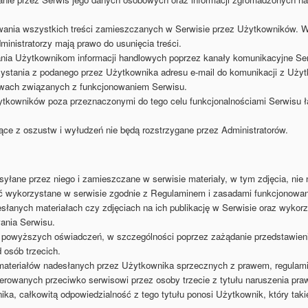
owania wszystkich treści zamieszczanych w Serwisie przez Użytkowników. 
inistratorzy mają prawo do usunięcia treści.
ania Użytkownikom informacji handlowych poprzez kanały komunikacyjne Se
ystania z podanego przez Użytkownika adresu e-mail do komunikacji z Użytk
awach związanych z funkcjonowaniem Serwisu.
tkowników poza przeznaczonymi do tego celu funkcjonalnościami Serwisu ła
e z oszustw i wyłudzeń nie będą rozstrzygane przez Administratorów.
syłane przez niego i zamieszczane w serwisie materiały, w tym zdjęcia, nie
ć wykorzystane w serwisie zgodnie z Regulaminem i zasadami funkcjonowan
łanych materiałach czy zdjęciach na ich publikację w Serwisie oraz wykorz
ania Serwisu.
i powyższych oświadczeń, w szczególności poprzez zażądanie przedstawien
 osób trzecich.
materiałów nadesłanych przez Użytkownika sprzecznych z prawem, regulami
erowanych przeciwko serwisowi przez osoby trzecie z tytułu naruszenia p
a, całkowitą odpowiedzialność z tego tytułu ponosi Użytkownik, który takie