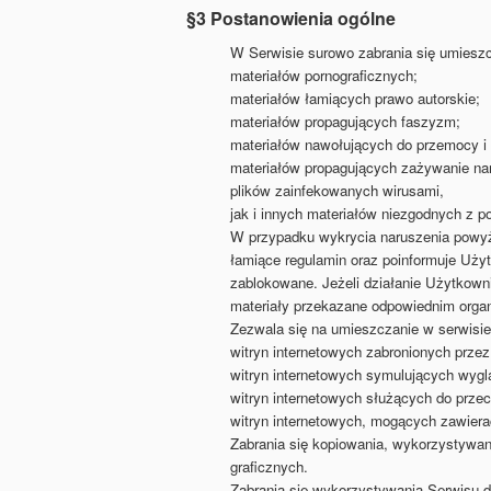
§3 Postanowienia ogólne
W Serwisie surowo zabrania się umieszc
materiałów pornograficznych;
materiałów łamiących prawo autorskie;
materiałów propagujących faszyzm;
materiałów nawołujących do przemocy i 
materiałów propagujących zażywanie na
plików zainfekowanych wirusami,
jak i innych materiałów niezgodnych z 
W przypadku wykrycia naruszenia powyżs
łamiące regulamin oraz poinformuje Uż
zablokowane. Jeżeli działanie Użytkown
materiały przekazane odpowiednim orga
Zezwala się na umieszczanie w serwisie
witryn internetowych zabronionych przez
witryn internetowych symulujących wygl
witryn internetowych służących do prz
witryn internetowych, mogących zawiera
Zabrania się kopiowania, wykorzystywan
graficznych.
Zabrania się wykorzystywania Serwisu 