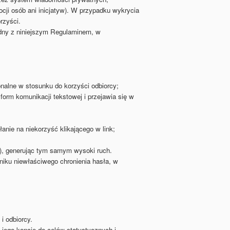
ji osób ani inicjatyw). W przypadku wykrycia
rzyści.
odny z niniejszym Regulaminem, w
nalne w stosunku do korzyści odbiorcy;
orm komunikacji tekstowej i przejawia się w
anie na niekorzyść klikającego w link;
), generując tym samym wysoki ruch.
niku niewłaściwego chronienia hasła, w
 odbiorcy.
jego koncie do celów statystycznych i