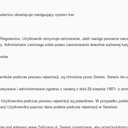
ulaminu obowiązuje następujący system kar:
Regulaminu, Użytkownik otrzymuje ostrzeżenie. Jeśli nastąpi ponowne nar
ry. Administrator zastrzega sobie prawo zastosowania dowolnie wybranej kar
orów.
ików podczas procesu rejestracji, są chronione przez Serwis. Serwis ni
wane i administrowane zgodnie z ustawą z dnia 29 sierpnia 1997r. o ochr
 Użytkownika podczas procesu rejestracji są prawdziwe. W przypadku pro
acji Użytkownika poprzez dane podane podczas rejestracji w Serwisie.
nie pod adresem www.ZaSciana.pl. Serwis przestrzega, aby przed każdor