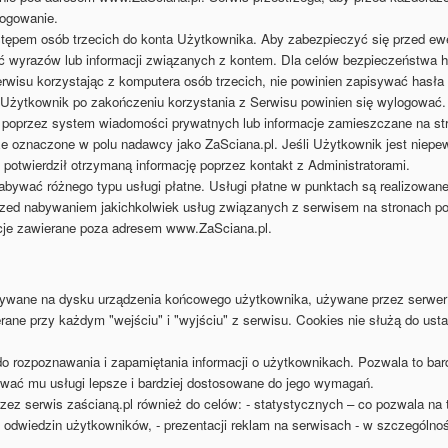
logowanie.
stępem osób trzecich do konta Użytkownika. Aby zabezpieczyć się przed ew
 wyrazów lub informacji związanych z kontem. Dla celów bezpieczeństwa has
Serwisu korzystając z komputera osób trzecich, nie powinien zapisywać hasła
 Użytkownik po zakończeniu korzystania z Serwisu powinien się wylogować.
 poprzez system wiadomości prywatnych lub informacje zamieszczane na st
 oznaczone w polu nadawcy jako ZaSciana.pl. Jeśli Użytkownik jest niepe
potwierdził otrzymaną informację poprzez kontakt z Administratorami.
wać różnego typu usługi płatne. Usługi płatne w punktach są realizowane
rzed nabywaniem jakichkolwiek usług związanych z serwisem na stronach p
kcje zawierane poza adresem www.ZaSciana.pl.
pisywane na dysku urządzenia końcowego użytkownika, używane przez serwer
ane przy każdym "wejściu" i "wyjściu" z serwisu. Cookies nie służą do usta
do rozpoznawania i zapamiętania informacji o użytkownikach. Pozwala to bar
rować mu usługi lepsze i bardziej dostosowane do jego wymagań.
rzez serwis zaścianą.pl również do celów: - statystycznych – co pozwala na
 odwiedzin użytkowników, - prezentacji reklam na serwisach - w szczególnoś