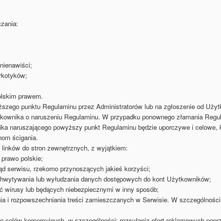
zania:
nienawiści;
rkotyków;
polskim prawem.
zego punktu Regulaminu przez Administratorów lub na zgłoszenie od Użytk
ytkownika o naruszeniu Regulaminu. W przypadku ponownego złamania Regul
ika naruszającego powyższy punkt Regulaminu będzie uporczywe i celowe, k
nom ścigania.
 linków do stron zewnętrznych, z wyjątkiem:
 prawo polskie;
ąd serwisu, rzekomo przynoszących jakieś korzyści;
echwytywania lub wyłudzania danych dostępowych do kont Użytkowników;
ć wirusy lub będących niebezpiecznymi w inny sposób;
ia i rozpowszechniania treści zamieszczanych w Serwisie. W szczególności
do celów komercyjnych, w szczególności: rozsyłania ofert reklamowych pop