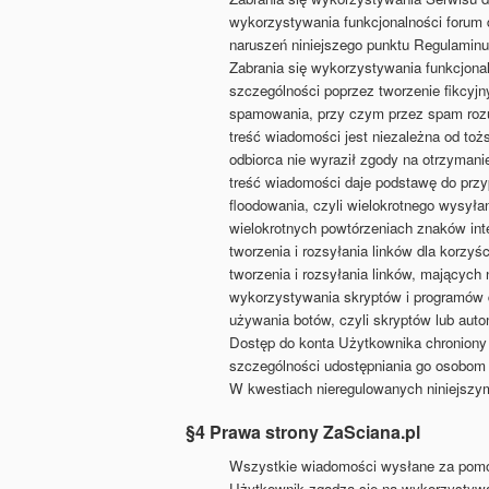
wykorzystywania funkcjonalności forum 
naruszeń niniejszego punktu Regulaminu
Zabrania się wykorzystywania funkcjona
szczególności poprzez tworzenie fikcyjn
spamowania, przy czym przez spam rozum
treść wiadomości jest niezależna od toż
odbiorca nie wyraził zgody na otrzymani
treść wiadomości daje podstawę do przy
floodowania, czyli wielokrotnego wysyła
wielokrotnych powtórzeniach znaków interp
tworzenia i rozsyłania linków dla korzyśc
tworzenia i rozsyłania linków, mających 
wykorzystywania skryptów i programów 
używania botów, czyli skryptów lub au
Dostęp do konta Użytkownika chroniony 
szczególności udostępniania go osobom 
W kwestiach nieregulowanych niniejszy
§4 Prawa strony ZaSciana.pl
Wszystkie wiadomości wysłane za pomo
Użytkownik zgadza się na wykorzystywan