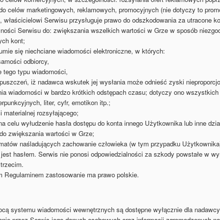
do celów marketingowych, reklamowych, promocyjnych (nie dotyczy to promoc
, właścicielowi Serwisu przysługuje prawo do odszkodowania za utracone ko
lności Serwisu do: zwiększania wszelkich wartości w Grze w sposób niezg
ych kont;
ie się niechciane wiadomości elektroniczne, w których:
samości odbiorcy,
e tego typu wiadomości,
puszczeń, iż nadawca wskutek jej wysłania może odnieść zyski nieproporcjo
nia wiadomości w bardzo krótkich odstępach czasu; dotyczy ono wszystkich f
unkcyjnych, liter, cyfr, emotikon itp.;
i materialnej rozsyłającego;
na celu wyłudzenie hasła dostępu do konta innego Użytkownika lub inne dział
do zwiększania wartości w Grze;
tomatów naśladujących zachowanie człowieka (w tym przypadku Użytkownika
jest hasłem. Serwis nie ponosi odpowiedzialności za szkody powstałe w wy
trzecim.
m Regulaminem zastosowanie ma prawo polskie.
cą systemu wiadomości wewnętrznych są dostępne wyłącznie dla nadawcy i
ie przez Serwis jego danych osobowych oraz informacji zgromadzonych na 