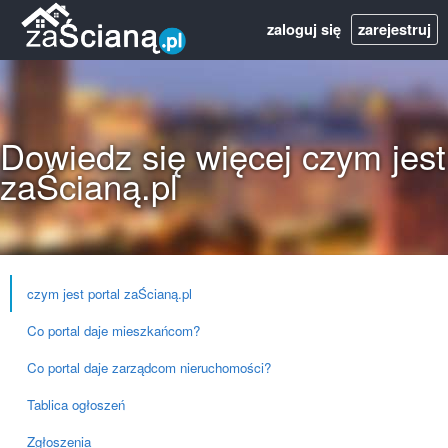
zaloguj się
zarejestruj
Dowiedz się więcej czym jest
zaŚcianą.pl
czym jest portal zaŚcianą.pl
Co portal daje mieszkańcom?
Co portal daje zarządcom nieruchomości?
Tablica ogłoszeń
Zgłoszenia