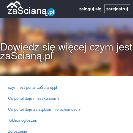
zaloguj się
zarejestruj
Dowiedz się więcej czym jest
zaŚcianą.pl
czym jest portal zaŚcianą.pl
Co portal daje mieszkańcom?
Co portal daje zarządcom nieruchomości?
Tablica ogłoszeń
Zgłoszenia