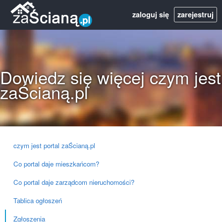
zaloguj się
zarejestruj
Dowiedz się więcej czym jest
zaŚcianą.pl
czym jest portal zaŚcianą.pl
Co portal daje mieszkańcom?
Co portal daje zarządcom nieruchomości?
Tablica ogłoszeń
Zgłoszenia