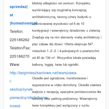
bliskiej odległości od centrum. Kompleks,
sprzedaz(
wyróżniający się oryginalną koncepcją
at
architektoniczną, tworzą cztery budynki o
)homeinvest.pl
zróżnicowanej wysokości od 6 do 10
kondygnacji i wewnętrzny dziedziniec z zielenią.
Telefon:
Znajduja się na nim elementy małej architektury i
225186262
plac zabaw dla dzieci. Oferta obejmuje 547
Telefon/Fax:
mieszkań 1-,2-,3- i 4-pokojowych o powierzchni
225186270
od 40 do 134 m². Wszystkie lokale posiadają
Www:
balkony, loggię, taras lub ogródki.
http://targimieszkaniowe.net/warszawa-
Osiedle jest ogrodzone, monitorowane i
i-
wyposażone w video domofony. Osiedle zawiera
okolice/rynek-
wejście z recepcją, specjalne pomieszczenia dla
pierwotny/oferty/home-
ochrony oraz parking podziemny. Wewnętrzny
invest-
teren kompleksu jest wyłączony z ruchu