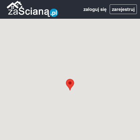
zaloguj się
zarejestruj