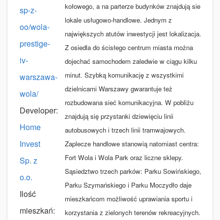
kołowego, a na parterze budynków znajdują sie
sp-z-
lokale usługowo-handlowe. Jednym z
oo/wola-
największych atutów inwestycji jest lokalizacja.
prestige-
Z osiedla do ścisłego centrum miasta można
iv-
dojechać samochodem zaledwie w ciągu kilku
minut. Szybką komunikację z wszystkimi
warszawa-
dzielnicami Warszawy gwarantuje też
wola/
rozbudowana sieć komunikacyjna. W pobliżu
Developer:
znajdują się przystanki dziewięciu linii
Home
autobusowych i trzech linii tramwajowych.
Invest
Zaplecze handlowe stanowią natomiast centra:
Fort Wola i Wola Park oraz liczne sklepy.
Sp. z
Sąsiedztwo trzech parków: Parku Sowińskiego,
o.o.
Parku Szymańskiego i Parku Moczydło daje
Ilość
mieszkańcom możliwość uprawiania sportu i
mieszkań:
korzystania z zielonych terenów rekreacyjnych.