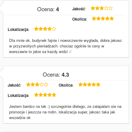
Pavlo
Ocena:
4
Jakość
:
05 lipca 2015
Okolica
:
Lokalizacja
:
Dla mnie ok, budynek fajnie i nowoczesnie wyglada, dobra jakosc
w przyzwoitych pieniadzach. chociaz ogolnie te ceny w
warszawie to jakie sa kazdy widzi :/
Dagmara
Ocena:
4.3
01 czerwca 2015
Jakość
:
Okolica
:
Lokalizacja
:
Jestem bardzo na tak :) szczegolnie dlatego, ze zalapalam sie na
promocje i jeszcze na mdm. lokalizacja super, jakosc taka jak
wszedzie ok