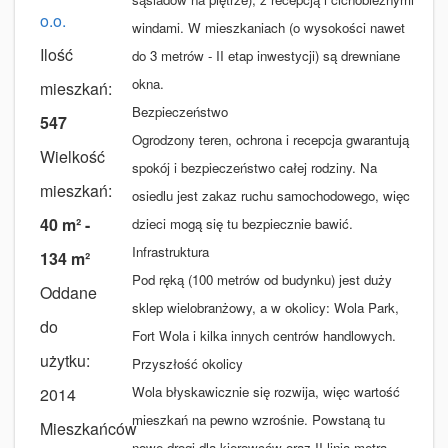
o.o.
windami. W mieszkaniach (o wysokości nawet
Ilość
do 3 metrów - II etap inwestycji) są drewniane
okna.
mieszkań:
Bezpieczeństwo
547
Ogrodzony teren, ochrona i recepcja gwarantują
Wielkość
spokój i bezpieczeństwo całej rodziny. Na
mieszkań:
osiedlu jest zakaz ruchu samochodowego, więc
40 m² -
dzieci mogą się tu bezpiecznie bawić.
Infrastruktura
134 m²
Pod ręką (100 metrów od budynku) jest duży
Oddane
sklep wielobranżowy, a w okolicy: Wola Park,
do
Fort Wola i kilka innych centrów handlowych.
użytku:
Przyszłość okolicy
Wola błyskawicznie się rozwija, więc wartość
2014
mieszkań na pewno wzrośnie. Powstaną tu
Mieszkańców
nowe drogi dla kierowców oraz II linia metra.