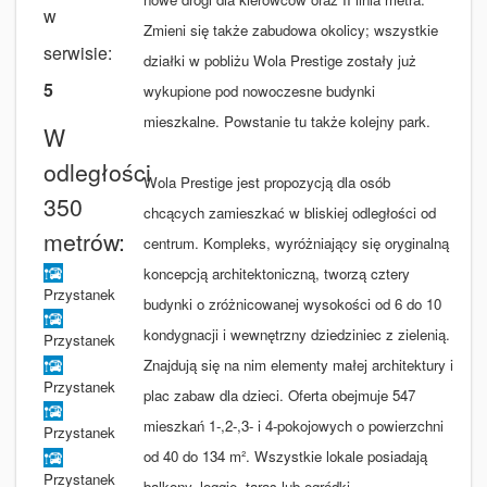
w
Zmieni się także zabudowa okolicy; wszystkie
serwisie:
działki w pobliżu Wola Prestige zostały już
5
wykupione pod nowoczesne budynki
mieszkalne. Powstanie tu także kolejny park.
W
odległości
Wola Prestige jest propozycją dla osób
350
chcących zamieszkać w bliskiej odległości od
metrów:
centrum. Kompleks, wyróżniający się oryginalną
koncepcją architektoniczną, tworzą cztery
Przystanek
budynki o zróżnicowanej wysokości od 6 do 10
kondygnacji i wewnętrzny dziedziniec z zielenią.
Przystanek
Znajdują się na nim elementy małej architektury i
Przystanek
plac zabaw dla dzieci. Oferta obejmuje 547
mieszkań 1-,2-,3- i 4-pokojowych o powierzchni
Przystanek
od 40 do 134 m². Wszystkie lokale posiadają
Przystanek
balkony, loggię, taras lub ogródki.