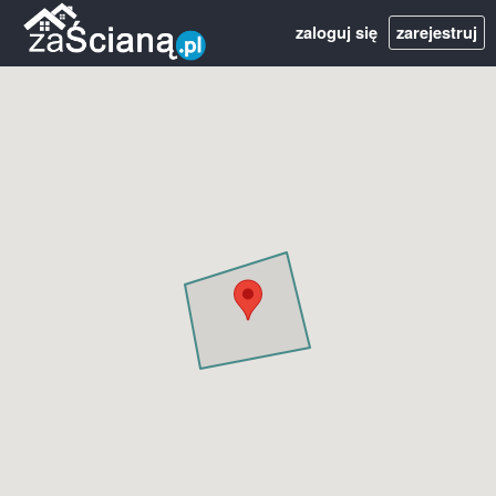
zaloguj się
zarejestruj