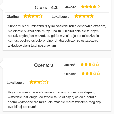
Iwonka84
Ocena:
4.3
Jakość
:
01 maja 2015
Okolica
:
Lokalizacja
:
Super mi sie tu mieszka :) tylko sasiedzi mnie denerwuja czasem,
nie cierpie puszczania muzyki na full i nieliczenia się z innymi...
ale tak chyba jest wszedzie, gdzie wynajmuje sie mieszkania
komus. ogolnie osiedle b fajne, chyba dobrze, ze ostatecznie
wyladaowalam tutaj pozdrawiam
Adam
Ocena:
3
Jakość
:
26 marca 2015
Okolica
:
Lokalizacja
:
Kinia, no wiesz, w warszawie z cenami to nie poszalejesz,
wszedzie jest drogo, co zrobic takie czasy :) osiedle bardzo
spoko wykonane dla mnie, ale lwasnie moim zdnaime mogloby
byc blizej centrum!