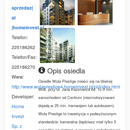
sprzedaz(
at
)homeinvest.pl
Telefon:
225186262
11 więcej
Telefon/Fax:
225186270
Opis osiedla
Www:
Osiedle Wola Prestige mieści się na bliskiej
http://www.wolaprestige4.homeinvest.pl/pl/index.html
Woli, przy ul. Jana Kazimierza 64. To 9 min.
Developer:
samochodem od Centrum (niezmotoryzowani
dojadą w 25 min. tramwajem lub autobusem).
Home
Wola Prestige to inwestycja o podwyższonym
Invest
standardzie: kameralna (będziesz miał tylko 3
Sp. z
sąsiadów na piętrze), z recepcją i cichobieżnymi