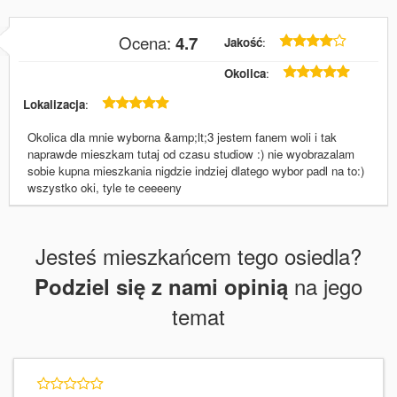
Kinia
Ocena:
4.7
Jakość
:
02 marca 2015
Okolica
:
Lokalizacja
:
Okolica dla mnie wyborna &amp;lt;3 jestem fanem woli i tak
naprawde mieszkam tutaj od czasu studiow :) nie wyobrazalam
sobie kupna mieszkania nigdzie indziej dlatego wybor padl na to:)
wszystko oki, tyle te ceeeeny
Jesteś mieszkańcem tego osiedla?
na jego
Podziel się z nami opinią
temat