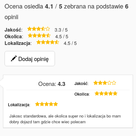
Ocena osiedla
4.1
/
5
zebrana na podstawie
6
opinii
Jakość
:
3.3 / 5
Okolica
:
4.5 / 5
Lokalizacja
:
4.5 / 5
Dodaj opinię
ONAA
Ocena:
4.3
Jakość
:
28 lipca 2015
Okolica
:
Lokalizacja
:
Jakosc standardowa, ale okolica super no i lokalizacja bo mam
dobry dojazd tam gdzie chce wiec polecam