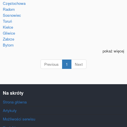
Częstochowa
Radom
Sosnowiec
Toruń
Kielce
Gliwice
Zabrze
Bytom
pokaż więcej
(current)
Previous
1
Next
Na skróty
Strona główna
Artykuły
Możliwości serwisu