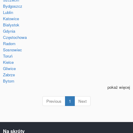
Bydgoszcz
Lublin
Katowice
Białystok
Gdynia
Częstochowa
Radom
Sosnowiec
Toruń
Kielce
Gliwice
Zabrze
Bytom
pokaż więcej
(current)
Previous
1
Next
Na skróty