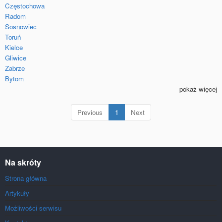
Częstochowa
Radom
Sosnowiec
Toruń
Kielce
Gliwice
Zabrze
Bytom
pokaż więcej
(current)
Previous
1
Next
Na skróty
Strona główna
Artykuły
Możliwości serwisu