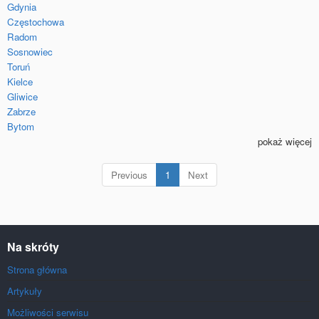
Gdynia
Częstochowa
Radom
Sosnowiec
Toruń
Kielce
Gliwice
Zabrze
Bytom
pokaż więcej
(current)
Previous
1
Next
Na skróty
Strona główna
Artykuły
Możliwości serwisu