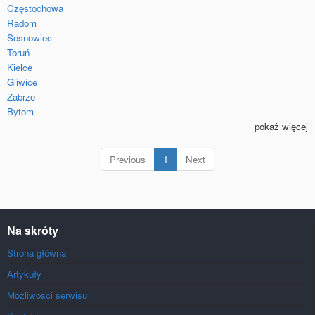
Częstochowa
Radom
Sosnowiec
Toruń
Kielce
Gliwice
Zabrze
Bytom
pokaż więcej
(current)
Previous
1
Next
Na skróty
Strona główna
Artykuły
Możliwości serwisu