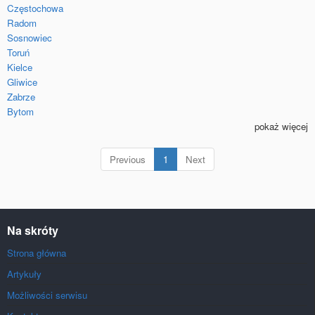
Częstochowa
Radom
Sosnowiec
Toruń
Kielce
Gliwice
Zabrze
Bytom
pokaż więcej
(current)
Previous
1
Next
Na skróty
Strona główna
Artykuły
Możliwości serwisu