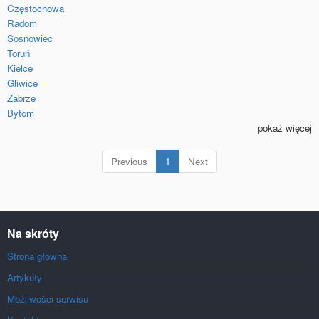
Częstochowa
Radom
Sosnowiec
Toruń
Kielce
Gliwice
Zabrze
Bytom
pokaż więcej
(current)
Previous
1
Next
Na skróty
Strona główna
Artykuły
Możliwości serwisu