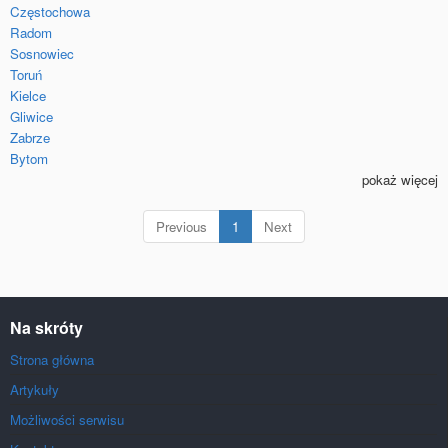
Częstochowa
Radom
Sosnowiec
Toruń
Kielce
Gliwice
Zabrze
Bytom
pokaż więcej
(current)
Previous
1
Next
Na skróty
Strona główna
Artykuły
Możliwości serwisu