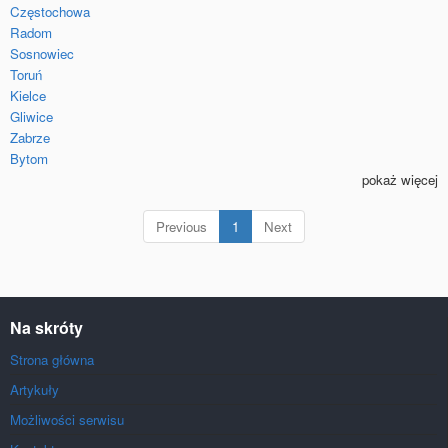
Częstochowa
Radom
Sosnowiec
Toruń
Kielce
Gliwice
Zabrze
Bytom
pokaż więcej
(current)
Previous
1
Next
Na skróty
Strona główna
Artykuły
Możliwości serwisu