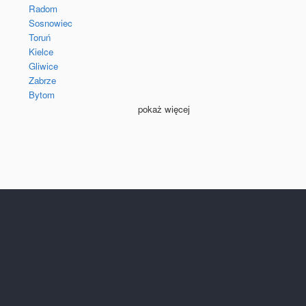
Radom
Sosnowiec
Toruń
Kielce
Gliwice
Zabrze
Bytom
pokaż więcej