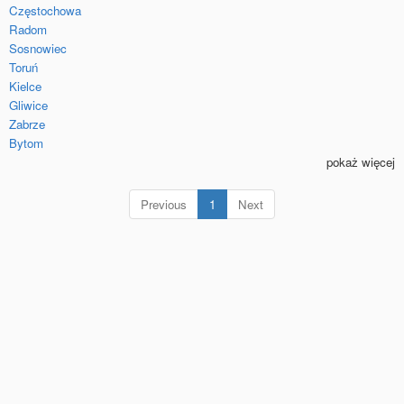
Częstochowa
Radom
Sosnowiec
Toruń
Kielce
Gliwice
Zabrze
Bytom
pokaż więcej
(current)
Previous
1
Next