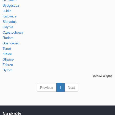
Bydgoszcz
Lublin
Katowice
Białystok
Gdynia
Częstochowa
Radom
Sosnowiec
Toruń
Kielce
Gliwice
Zabrze
Bytom
pokaż więcej
(current)
Previous
1
Next
Na skróty