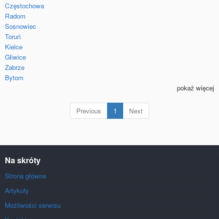
Częstochowa
Radom
Sosnowiec
Toruń
Kielce
Gliwice
Zabrze
Bytom
pokaż więcej
(current)
Previous
1
Next
Na skróty
Strona główna
Artykuły
Możliwości serwisu