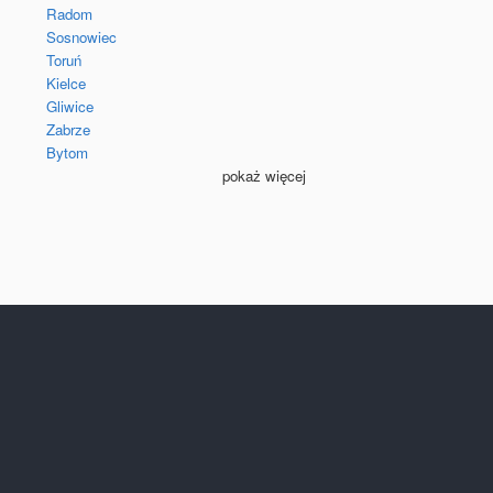
Radom
Sosnowiec
Toruń
Kielce
Gliwice
Zabrze
Bytom
pokaż więcej