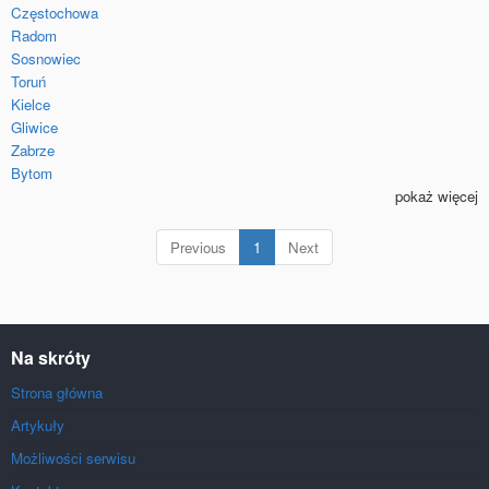
Częstochowa
Radom
Sosnowiec
Toruń
Kielce
Gliwice
Zabrze
Bytom
pokaż więcej
(current)
Previous
1
Next
Na skróty
Strona główna
Artykuły
Możliwości serwisu