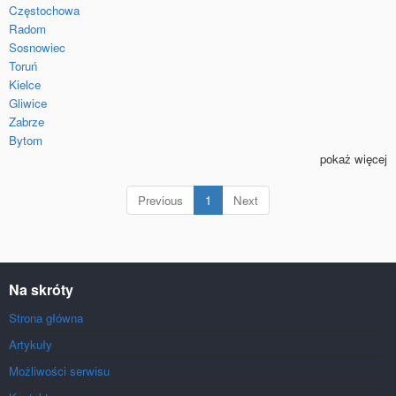
Częstochowa
Radom
Sosnowiec
Toruń
Kielce
Gliwice
Zabrze
Bytom
pokaż więcej
(current)
Previous
1
Next
Na skróty
Strona główna
Artykuły
Możliwości serwisu