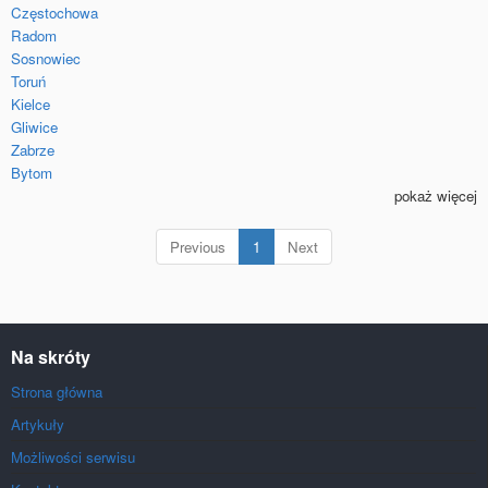
Częstochowa
Radom
Sosnowiec
Toruń
Kielce
Gliwice
Zabrze
Bytom
pokaż więcej
(current)
Previous
1
Next
Na skróty
Strona główna
Artykuły
Możliwości serwisu