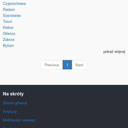
Częstochowa
Radom
Sosnowiec
Toruń
Kielce
Gliwice
Zabrze
Bytom
pokaż więcej
(current)
Previous
1
Next
Na skróty
Strona główna
Artykuły
Możliwości serwisu