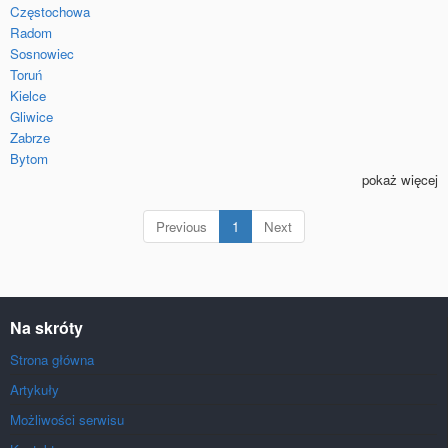
Częstochowa
Radom
Sosnowiec
Toruń
Kielce
Gliwice
Zabrze
Bytom
pokaż więcej
(current)
Previous
1
Next
Na skróty
Strona główna
Artykuły
Możliwości serwisu