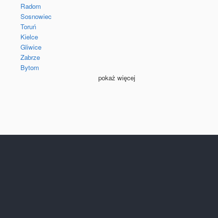
Radom
Sosnowiec
Toruń
Kielce
Gliwice
Zabrze
Bytom
pokaż więcej