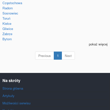
Częstochowa
Radom
Sosnowiec
Toruń
Kielce
Gliwice
Zabrze
Bytom
pokaż więcej
(current)
Previous
1
Next
Na skróty
Strona główna
Artykuły
Możliwości serwisu