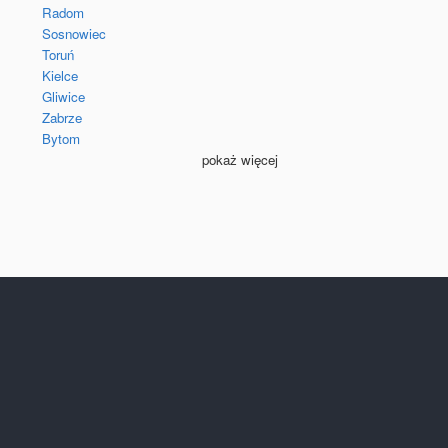
Radom
Sosnowiec
Toruń
Kielce
Gliwice
Zabrze
Bytom
pokaż więcej