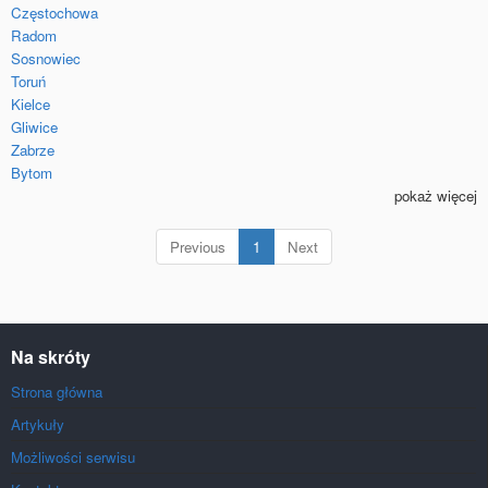
Częstochowa
Radom
Sosnowiec
Toruń
Kielce
Gliwice
Zabrze
Bytom
pokaż więcej
(current)
Previous
1
Next
Na skróty
Strona główna
Artykuły
Możliwości serwisu