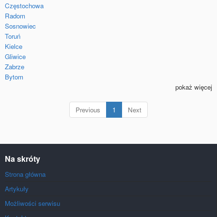
Częstochowa
Radom
Sosnowiec
Toruń
Kielce
Gliwice
Zabrze
Bytom
pokaż więcej
(current)
Previous
1
Next
Na skróty
Strona główna
Artykuły
Możliwości serwisu