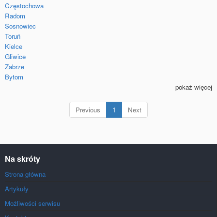
Częstochowa
Radom
Sosnowiec
Toruń
Kielce
Gliwice
Zabrze
Bytom
pokaż więcej
(current)
Previous
1
Next
Na skróty
Strona główna
Artykuły
Możliwości serwisu