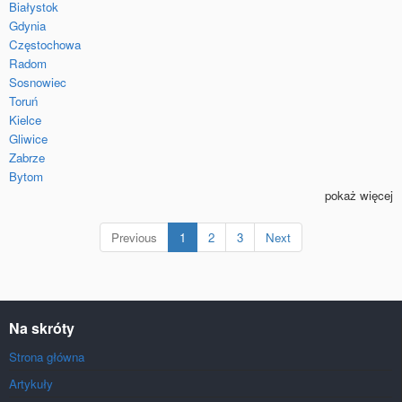
Białystok
Gdynia
Częstochowa
Radom
Sosnowiec
Toruń
Kielce
Gliwice
Zabrze
Bytom
pokaż więcej
(current)
Previous
1
2
3
Next
Na skróty
Strona główna
Artykuły