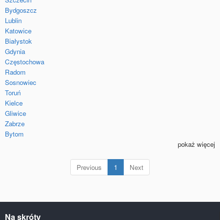
Bydgoszcz
Lublin
Katowice
Białystok
Gdynia
Częstochowa
Radom
Sosnowiec
Toruń
Kielce
Gliwice
Zabrze
Bytom
pokaż więcej
(current)
Previous
1
Next
Na skróty