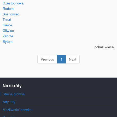
Częstochowa
Radom
Sosnowiec
Toruń
Kielce
Gliwice
Zabrze
Bytom
pokaż więcej
(current)
Previous
1
Next
Na skróty
Strona główna
Artykuły
Możliwości serwisu