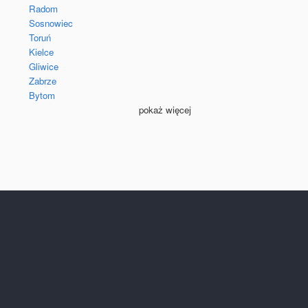
Radom
Sosnowiec
Toruń
Kielce
Gliwice
Zabrze
Bytom
pokaż więcej