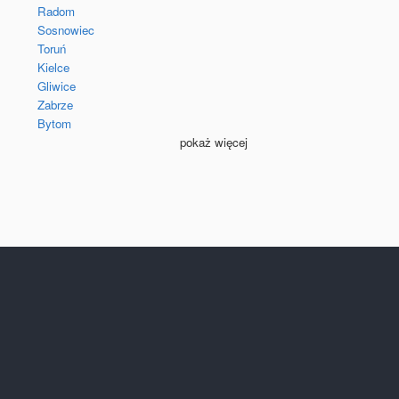
Radom
Sosnowiec
Toruń
Kielce
Gliwice
Zabrze
Bytom
pokaż więcej