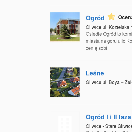
Ogród
Ocen
Gliwice ul. Kozielska
Osiedle Ogród to komf
miasta na goru ulic Ko
cenią sobi
Leśne
Gliwice ul. Boya – Że
Ogród I i II faz
Gliwice - Stare Gliwi