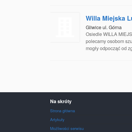
Willa Miejska 
Gliwice ul. Górna
Osiedle WILLA MIEJS
polecamy osobom szuk
mogły odpocząć od zg
Na skróty
Strona główna
Artykuły
Możliwości serwisu