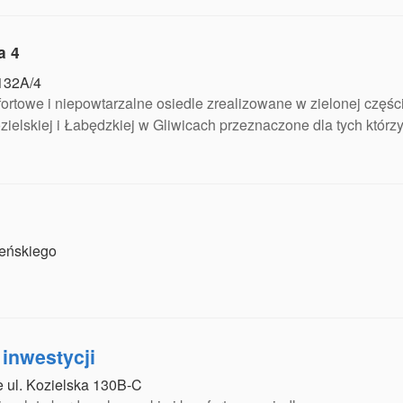
a 4
 132A/4
ortowe i niepowtarzalne osiedle zrealizowane w zielonej częśc
zielskiej i Łabędzkiej w Gliwicach przeznaczone dla tych którz
leńskiego
a inwestycji
ce ul. Kozielska 130B-C