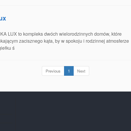
Lux
KA LUX to kompleks dwóch wielorodzinnych domów, które
ającym zacisznego kąta, by w spokoju i rodzinnej atmosferze
iełku ś
(current)
Previous
1
Next