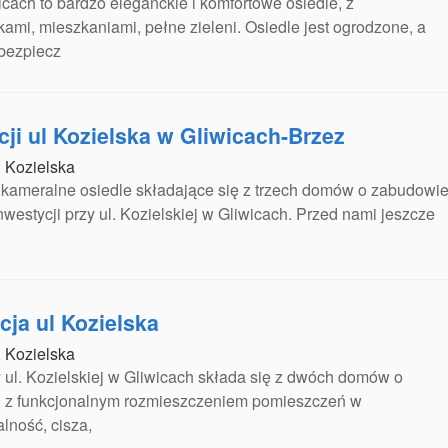
cach to bardzo eleganckie i komfortowe osiedle, z
i, mieszkaniami, pełne zieleni. Osiedle jest ogrodzone, a
 bezpiecz
ycji ul Kozielska w Gliwicach-Brzez
. Kozielska
kameralne osiedle składające się z trzech domów o zabudowi
 inwestycji przy ul. Kozielskiej w Gliwicach. Przed nami jeszcze
cja ul Kozielska
. Kozielska
zy ul. Kozielskiej w Gliwicach składa się z dwóch domów o
j z funkcjonalnym rozmieszczeniem pomieszczeń w
lność, cisza,