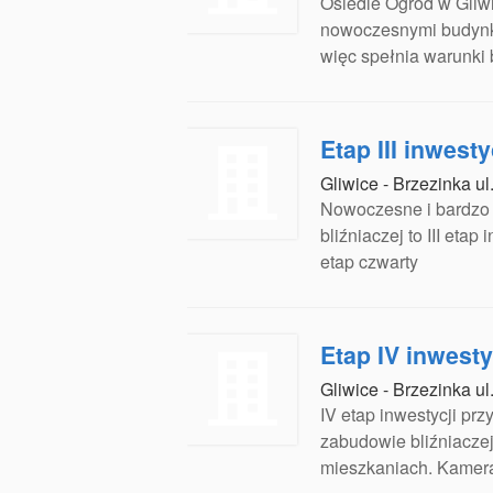
Osiedle Ogród w Gliwi
nowoczesnymi budynkam
więc spełnia warunki
Etap III inwest
Gliwice - Brzezinka ul
Nowoczesne i bardzo 
bliźniaczej to III etap
etap czwarty
Etap IV inwesty
Gliwice - Brzezinka ul
IV etap inwestycji pr
zabudowie bliźniacze
mieszkaniach. Kamera