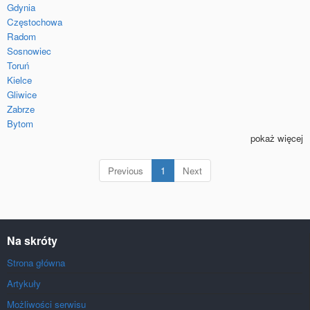
Gdynia
Częstochowa
Radom
Sosnowiec
Toruń
Kielce
Gliwice
Zabrze
Bytom
pokaż więcej
(current)
Previous
1
Next
Na skróty
Strona główna
Artykuły
Możliwości serwisu