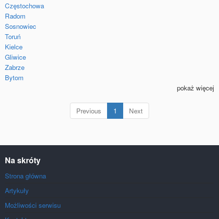
Częstochowa
Radom
Sosnowiec
Toruń
Kielce
Gliwice
Zabrze
Bytom
pokaż więcej
(current)
Previous
1
Next
Na skróty
Strona główna
Artykuły
Możliwości serwisu