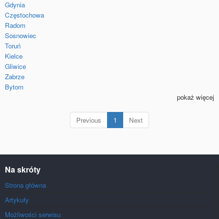
Gdynia
Częstochowa
Radom
Sosnowiec
Toruń
Kielce
Gliwice
Zabrze
Bytom
pokaż więcej
(current)
Previous
1
Next
Na skróty
Strona główna
Artykuły
Możliwości serwisu