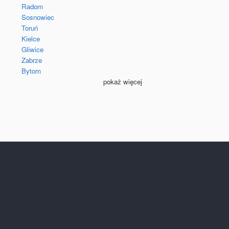
Radom
Sosnowiec
Toruń
Kielce
Gliwice
Zabrze
Bytom
pokaż więcej