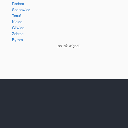
Radom
Sosnowiec
Toruń
Kielce
Gliwice
Zabrze
Bytom
pokaż więcej