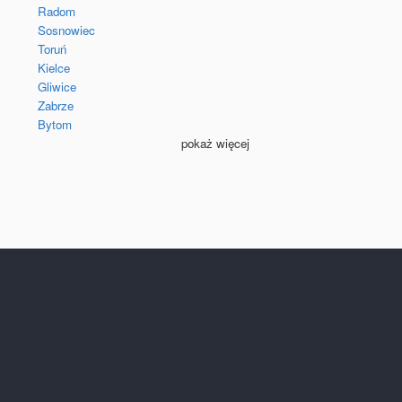
Radom
Sosnowiec
Toruń
Kielce
Gliwice
Zabrze
Bytom
pokaż więcej