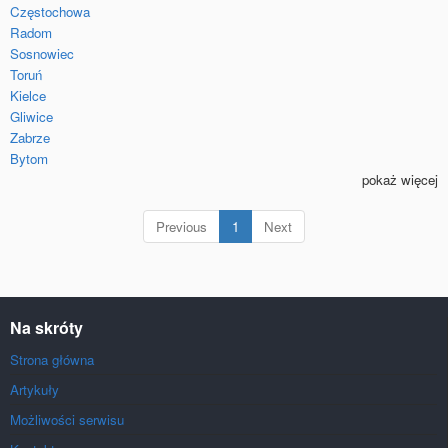
Częstochowa
Radom
Sosnowiec
Toruń
Kielce
Gliwice
Zabrze
Bytom
pokaż więcej
(current)
Previous
1
Next
Na skróty
Strona główna
Artykuły
Możliwości serwisu