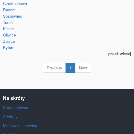
Częstochowa
Radom
Sosnowiec
Toruń
Kielce
Gliwice
Zabrze
Bytom
pokaż więcej
(current)
Previous
1
Next
Na skróty
Strona główna
Artykuły
Możliwości serwisu