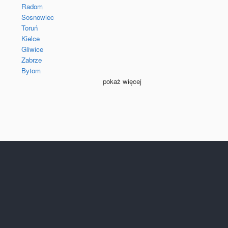
Radom
Sosnowiec
Toruń
Kielce
Gliwice
Zabrze
Bytom
pokaż więcej