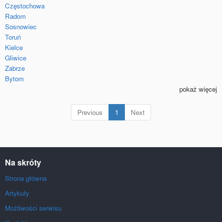
Częstochowa
Radom
Sosnowiec
Toruń
Kielce
Gliwice
Zabrze
Bytom
pokaż więcej
(current)
Previous
1
Next
Na skróty
Strona główna
Artykuły
Możliwości serwisu