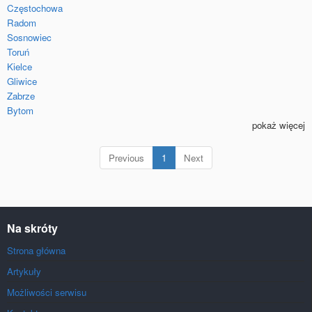
Częstochowa
Radom
Sosnowiec
Toruń
Kielce
Gliwice
Zabrze
Bytom
pokaż więcej
(current)
Previous
1
Next
Na skróty
Strona główna
Artykuły
Możliwości serwisu